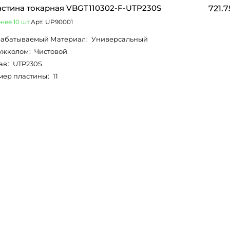
стина токарная VBGT110302-F-UTP230S
721.7
нее 10 шт.
Арт.
UP90001
абатываемый Материал
:
Универсальный
ужколом
:
Чистовой
ав
:
UTP230S
мер пластины
:
11