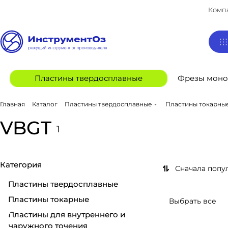
Комп
Пластины твердосплавные
Фрезы моно
Главная
Каталог
Пластины твердосплавные
Пластины токарны
VBGT
1
Категория
Сначала попу
Пластины твердосплавные
Пластины токарные
Выбрать все
Пластины для внутреннего и
наружного точения