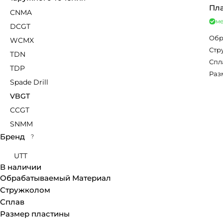
Пла
CNMA
ме
DCGT
Обр
WCMX
Стр
TDN
Спл
TDP
Раз
Spade Drill
VBGT
CCGT
SNMM
Бренд
?
UTT
В наличии
Обрабатываемый Материал
Стружколом
Сплав
Размер пластины