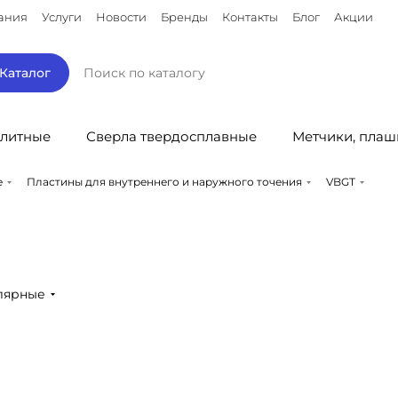
ания
Услуги
Новости
Бренды
Контакты
Блог
Акции
Каталог
литные
Сверла твердосплавные
Метчики, плаш
е
Пластины для внутреннего и наружного точения
VBGT
лярные