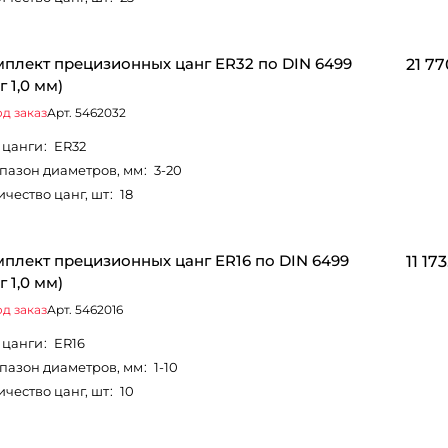
плект прецизионных цанг ER32 по DIN 6499
21 77
г 1,0 мм)
д заказ
Арт.
5462032
 цанги
:
ER32
пазон диаметров, мм
:
3-20
ичество цанг, шт
:
18
плект прецизионных цанг ER16 по DIN 6499
11 17
г 1,0 мм)
д заказ
Арт.
5462016
 цанги
:
ER16
пазон диаметров, мм
:
1-10
ичество цанг, шт
:
10