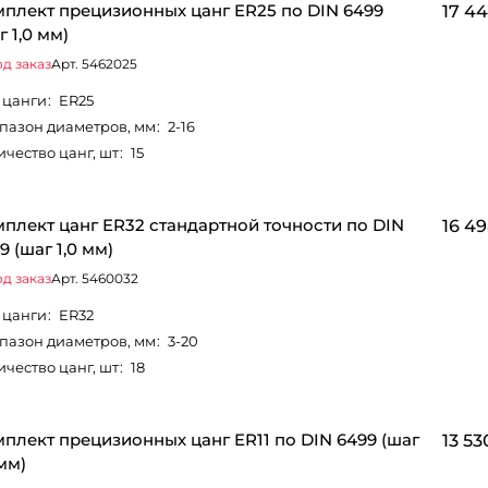
плект прецизионных цанг ER25 по DIN 6499
17 44
г 1,0 мм)
д заказ
Арт.
5462025
 цанги
:
ER25
пазон диаметров, мм
:
2-16
ичество цанг, шт
:
15
плект цанг ER32 стандартной точности по DIN
16 49
9 (шаг 1,0 мм)
д заказ
Арт.
5460032
 цанги
:
ER32
пазон диаметров, мм
:
3-20
ичество цанг, шт
:
18
плект прецизионных цанг ER11 по DIN 6499 (шаг
13 53
 мм)