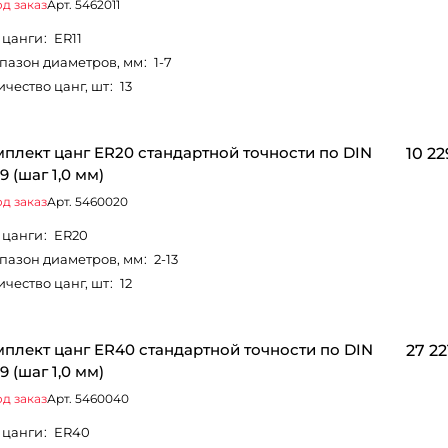
д заказ
Арт.
5462011
 цанги
:
ER11
пазон диаметров, мм
:
1-7
ичество цанг, шт
:
13
плект цанг ER20 стандартной точности по DIN
10 22
9 (шаг 1,0 мм)
д заказ
Арт.
5460020
 цанги
:
ER20
пазон диаметров, мм
:
2-13
ичество цанг, шт
:
12
плект цанг ER40 стандартной точности по DIN
27 22
9 (шаг 1,0 мм)
д заказ
Арт.
5460040
 цанги
:
ER40