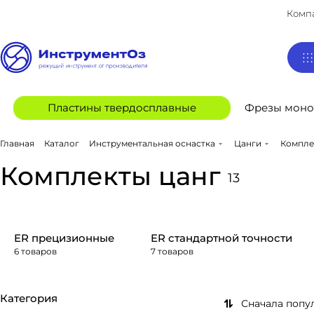
Комп
Пластины твердосплавные
Фрезы моно
Главная
Каталог
Инструментальная оснастка
Цанги
Компле
Комплекты цанг
13
ER прецизионные
ER стандартной точности
6 товаров
7 товаров
Категория
Сначала попу