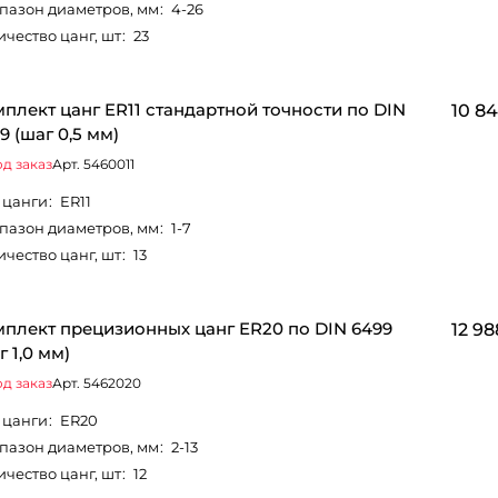
пазон диаметров, мм
:
4-26
ичество цанг, шт
:
23
плект цанг ER11 стандартной точности по DIN
10 84
9 (шаг 0,5 мм)
д заказ
Арт.
5460011
 цанги
:
ER11
пазон диаметров, мм
:
1-7
ичество цанг, шт
:
13
плект прецизионных цанг ER20 по DIN 6499
12 98
г 1,0 мм)
д заказ
Арт.
5462020
 цанги
:
ER20
пазон диаметров, мм
:
2-13
ичество цанг, шт
:
12