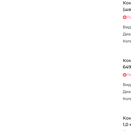
Ком
(ша
По
Вид
Диа
Кол
Ком
649
По
Вид
Диа
Кол
Ком
1,0