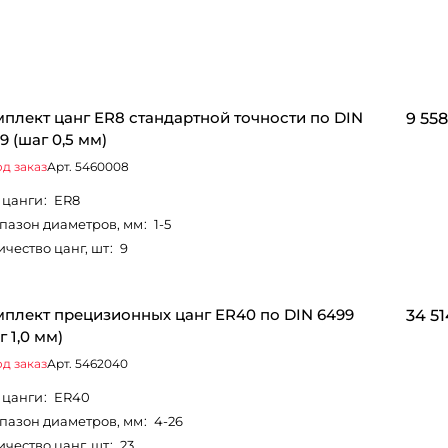
плект цанг ER8 стандартной точности по DIN
9 558
9 (шаг 0,5 мм)
д заказ
Арт.
5460008
 цанги
:
ER8
пазон диаметров, мм
:
1-5
ичество цанг, шт
:
9
плект прецизионных цанг ER40 по DIN 6499
34 51
г 1,0 мм)
д заказ
Арт.
5462040
 цанги
:
ER40
пазон диаметров, мм
:
4-26
ичество цанг, шт
:
23