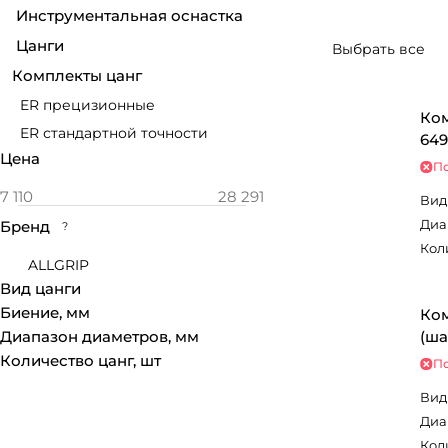
Инструментальная оснастка
Цанги
Выбрать все
Комплекты цанг
ER прецизионные
Ком
ER стандартной точности
649
Цена
По
Вид
Диа
Бренд
?
Кол
ALLGRIP
Вид цанги
Биение, мм
Ком
Диапазон диаметров, мм
(ша
Количество цанг, шт
По
Вид
Диа
Кол