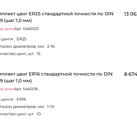
плект цанг ER25 стандартной точности по DIN
13 06
9 (шаг 1,0 мм)
д заказ
Арт.
5460025
 цанги
:
ER25
пазон диаметров, мм
:
2-16
ичество цанг, шт
:
15
плект цанг ER16 стандартной точности по DIN
8 674
9 (шаг 1,0 мм)
д заказ
Арт.
5460016
 цанги
:
ER16
пазон диаметров, мм
:
1-10
ичество цанг, шт
:
10